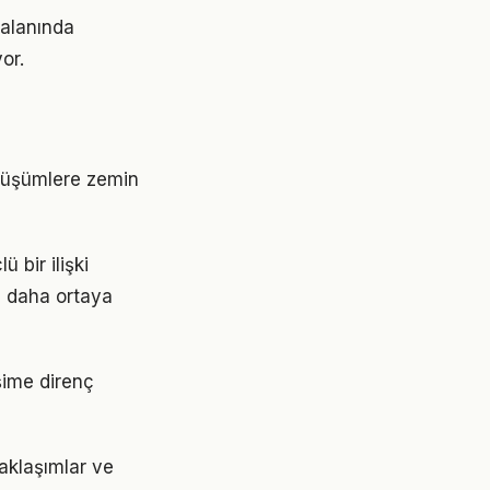
 alanında
or.
nüşümlere zemin
 bir ilişki
z daha ortaya
şime direnç
aklaşımlar ve