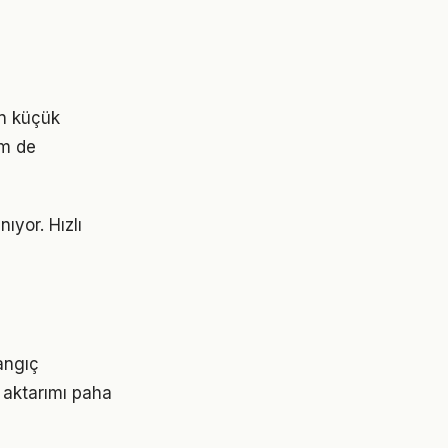
in küçük
em de
yor. Hızlı
langıç
 aktarımı paha