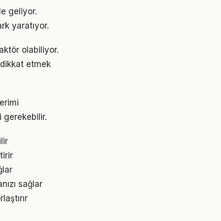
e geliyor.
rk yaratıyor.
ktör olabiliyor.
e dikkat etmek
erimi
 gerekebilir.
lir
irir
ğlar
nızı sağlar
aştırır