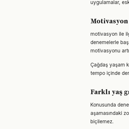
uygulamalar, eski
Motivasyon 
motivasyon ile i
denemelerle başl
motivasyonu artır
Çağdaş yaşam koş
tempo içinde den
Farklı yaş 
Konusunda deneyim
aşamasındaki zor
biçilemez.