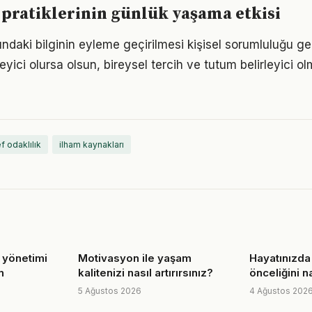
pratiklerinin günlük yaşama etkisi
ndaki bilginin eyleme geçirilmesi kişisel sorumluluğu ger
eyici olursa olsun, bireysel tercih ve tutum belirleyici
f odaklılık
ilham kaynakları
s yönetimi
Motivasyon ile yaşam
Hayatınızda 
n
kalitenizi nasıl artırırsınız?
önceliğini na
5 Ağustos 2026
4 Ağustos 202