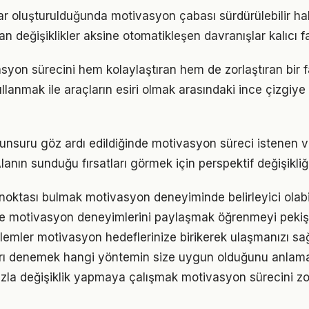
lar oluşturulduğunda motivasyon çabası sürdürülebilir hal
an değişiklikler aksine otomatikleşen davranışlar kalıcı fa
syon sürecini hem kolaylaştıran hem de zorlaştıran bir fa
llanmak ile araçların esiri olmak arasındaki ince çizgiy
 unsuru göz ardı edildiğinde motivasyon süreci istenen v
lanın sunduğu fırsatları görmek için perspektif değişikliği
 noktası bulmak motivasyon deneyiminde belirleyici olabi
e motivasyon deneyimlerini paylaşmak öğrenmeyi pekişt
emler motivasyon hedeflerinize birikerek ulaşmanızı sa
arı denemek hangi yöntemin size uygun olduğunu anlama
zla değişiklik yapmaya çalışmak motivasyon sürecini zorl