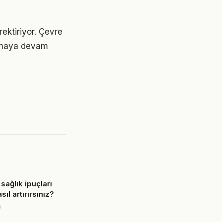
ektiriyor. Çevre
 olmaya devam
sağlık ipuçları
sıl artırırsınız?
6