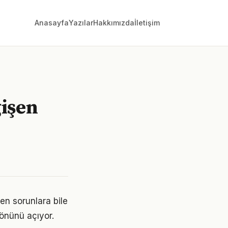
Anasayfa
Yazılar
Hakkımızda
İletişim
ğişen
en sorunlara bile
 önünü açıyor.