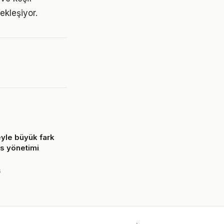
ekleşiyor.
yle büyük fark
es yönetimi
6