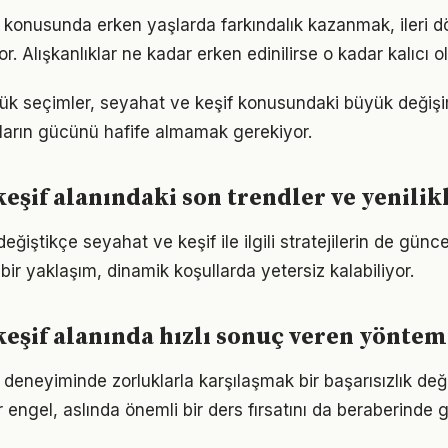
 konusunda erken yaşlarda farkındalık kazanmak, ileri
r. Alışkanlıklar ne kadar erken edinilirse o kadar kalıcı ol
ük seçimler, seyahat ve keşif konusundaki büyük değişiml
ıkların gücünü hafife almamak gerekiyor.
keşif alanındaki son trendler ve yenilik
eğiştikçe seyahat ve keşif ile ilgili stratejilerin de günc
 bir yaklaşım, dinamik koşullarda yetersiz kalabiliyor.
keşif alanında hızlı sonuç veren yöntem
 deneyiminde zorluklarla karşılaşmak bir başarısızlık de
r engel, aslında önemli bir ders fırsatını da beraberinde ge