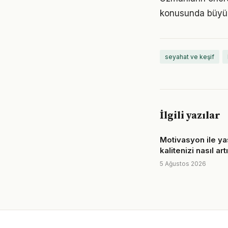
konusunda büyük d
seyahat ve keşif
İlgili yazılar
Motivasyon ile y
kalitenizi nasıl art
5 Ağustos 2026