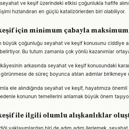
seyahat ve keşif üzerindeki etkisi çoğunlukla hafife alın
işimi hızlandıran en güçlü katalizörlerden biri olabiliyor.
 keşif için minimum çabayla maksimum
rın büyük çoğunluğu seyahat ve keşif konusunu ciddiye a
ı belirtiyor. Bu tutum zamanla çok yönlü kazanımlar ortay
ikâyesinin arkasında seyahat ve keşif konusundaki kararlı
görünmese de süreç boyunca atılan adımlar birikmeye 
ımla ele alındığında seyahat ve keşif, hayatımıza önemli 
 nedenle konunun temellerini anlamak büyük önem taşıyor
keşif ile ilgili olumlu alışkanlıklar ol
iği yaklaşımlardan biri de adım adım ilerlemek. seyahat 