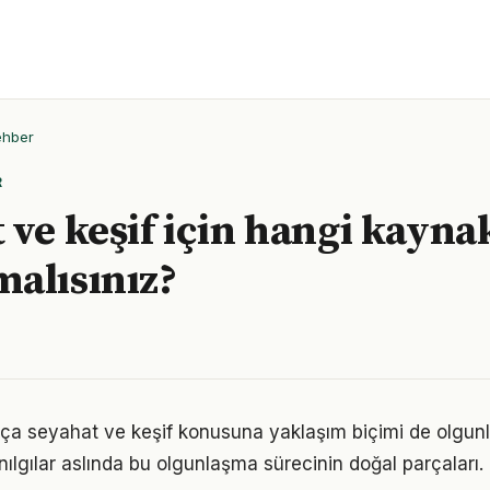
ehber
R
 ve keşif için hangi kayna
alısınız?
tıkça seyahat ve keşif konusuna yaklaşım biçimi de olgunl
nılgılar aslında bu olgunlaşma sürecinin doğal parçaları.