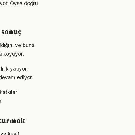
ıyor. Oysa doğru
 sonuç
ldığını ve buna
a koyuyor.
lık yatıyor.
devam ediyor.
katkılar
.
uşturmak
ve keşif