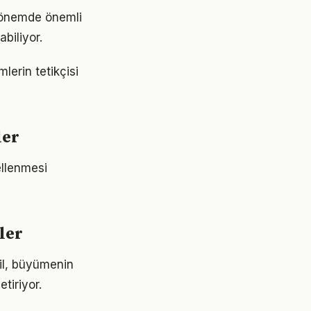
 dönemde önemli
abiliyor.
erin tetikçisi
ler
ellenmesi
ler
ğil, büyümenin
tiriyor.