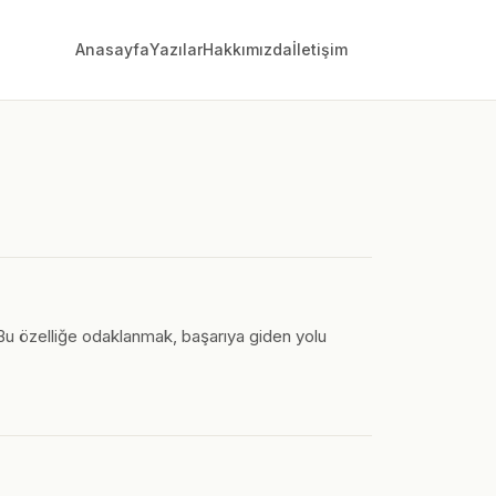
Anasayfa
Yazılar
Hakkımızda
İletişim
. Bu özelliğe odaklanmak, başarıya giden yolu